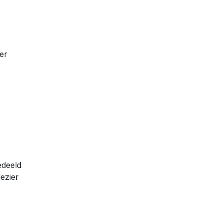
er
edeeld
ezier