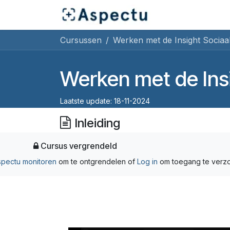
Overslaan naar inhoud
Startpagina
Cu
Cursussen
Werken met de Insight Socia
Werken met de Ins
Laatste update:
18-11-2024
Inleiding
Cursus vergrendeld
spectu monitoren
om te ontgrendelen
of
Log in
om toegang te verz