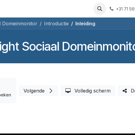
rsussen
Over ons
Blog
Sociaal Domein Monitor
Cont
+31 71 5
al Domeinmonitor
Introductie
Inleiding
ight Sociaal Domeinmonit
Volgende
Volledig scherm
D
oeken