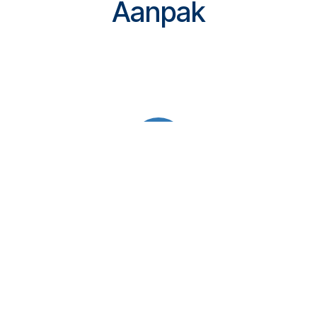
Aanpak
Inzicht
We starten met een zorgvuldige verkenning en
startfoto van het sociaal domein.