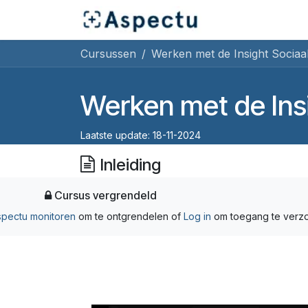
Overslaan naar inhoud
Startpagina
Cu
Cursussen
Werken met de Insight Socia
Werken met de Ins
Laatste update:
18-11-2024
Inleiding
Cursus vergrendeld
spectu monitoren
om te ontgrendelen
of
Log in
om toegang te verz