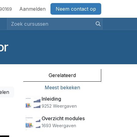
act
Aanmelden
Neem contact op
690169
or
Gerelateerd
Meest bekeken
elen
Inleiding
9252 Weergaven
Overzicht modules
1693 Weergaven