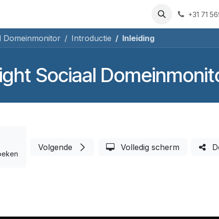
rsussen
Over ons
Blog
Sociaal Domein Monitor
Cont
+31 71 5
al Domeinmonitor
Introductie
Inleiding
ight Sociaal Domeinmonit
Volgende
Volledig scherm
D
oeken