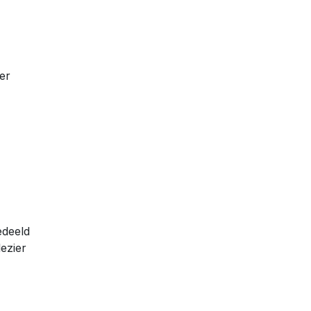
er
edeeld
ezier