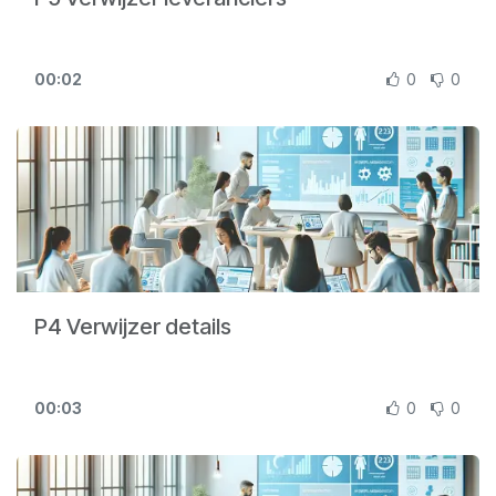
00:02
0
0
P4 Verwijzer details
00:03
0
0