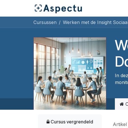
Overslaan naar inhoud
Startpagina
Cu
Cursussen
Werken met de Insight Socia
We
D
In dez
monit
C
Cursus vergrendeld
Artikel