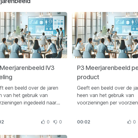
jarenbeeld
Meerjarenbeeld IV3
P3 Meerjarenbeeld p
eling
product
ft een beeld over de jaren
Geeft een beeld over de ja
n van het gebruik van
heen van het gebruik van
rzieningen ingedeeld naar
voorzieningen per voorzien
erplichte indeling van het
 ten behoeve van informatie
02
0
0
00:02
0
 derden (IV3)..