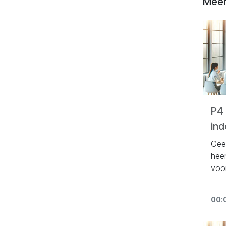
Meer
P4 
ind
Gee
hee
voo
de v
rijk
00:
voor