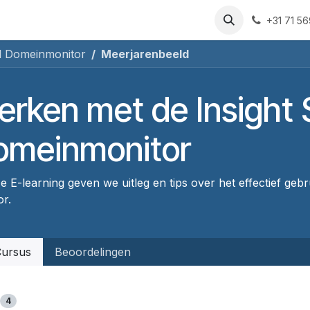
rsussen
Over ons
Blog
Sociaal Domein Monitor
Cont
+31 71 5
al Domeinmonitor
Meerjarenbeeld
rken met de Insight 
omeinmonitor
e E-learning geven we uitleg en tips over het effectief geb
or.
ursus
Beoordelingen
4