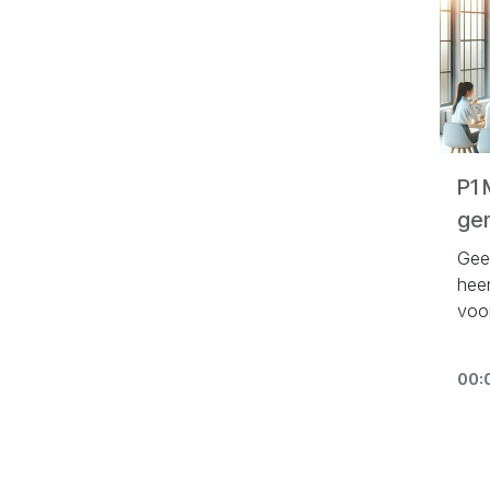
P1 
ge
Gee
hee
voo
00: