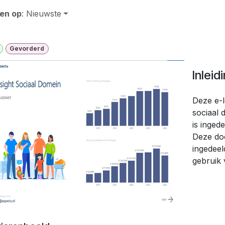
en op
: Nieuwste
Gevorderd
Inleid
Deze e-l
sociaal 
is inged
Deze doc
ingedeel
gebruik 