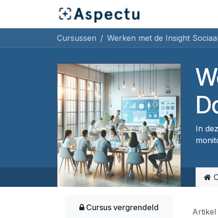
Overslaan naar inhoud
Startpagina
Cu
Cursussen
We
D
In dez
monit
C
Cursus vergrendeld
Artikel