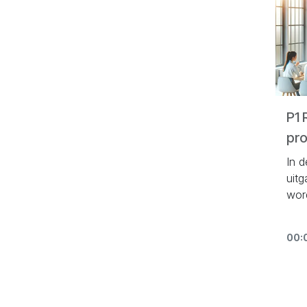
P1 
pro
In 
uit
wor
voo
decl
00:
de 
erva
per 