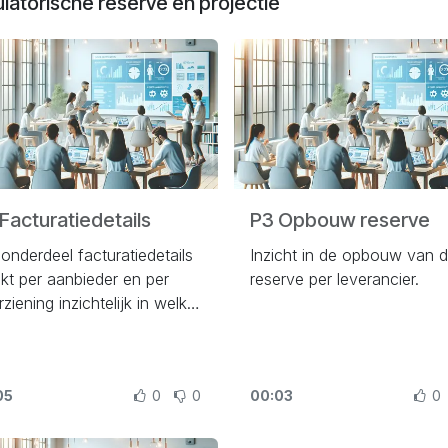
latorische reserve en projectie
Facturatiedetails
P3 Opbouw reserve
onderdeel facturatiedetails
Inzicht in de opbouw van 
kt per aanbieder en per
reserve per leverancier.
ziening inzichtelijk in welke
den de declaraties zijn
vangen voor geleverde hulp.
05
0
0
00:03
0