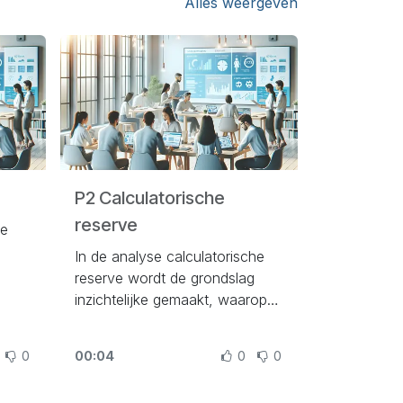
Alles weergeven
P2 Calculatorische
reserve
de
In de analyse calculatorische
reserve wordt de grondslag
inzichtelijke gemaakt, waarop
de calculatorische reserve is
gebaseerd.
0
00:04
0
0