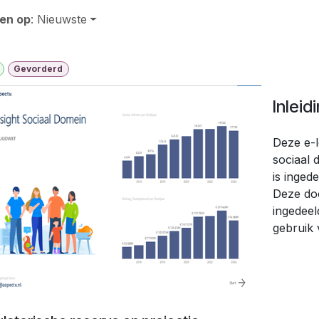
en op
: Nieuwste
Gevorderd
Inleid
Deze e-l
sociaal 
is inged
Deze doc
ingedeel
gebruik 