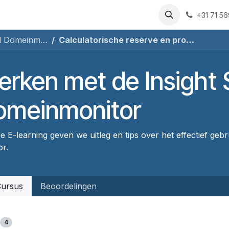
rsussen
Over ons
Blog
Sociaal Domein Monitor
Cont
+31 71 5
Werken met de Insight Sociaal Domeinmonitor
Calculatorische reserve en projectie
rken met de Insight 
omeinmonitor
e E-learning geven we uitleg en tips over het effectief geb
or.
ursus
Beoordelingen
4