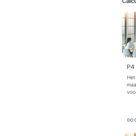
Calcu
P4 
Het 
maa
voor
maan
ont
00: