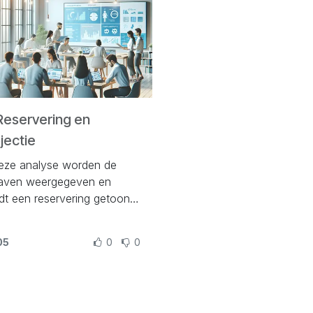
Reservering en
jectie
deze analyse worden de
gaven weergegeven en
dt een reservering getoond
r nog te ontvangen
aratie op basis van een in
05
0
0
monitor opgebouwd
ringsgetal voor vertraging
leverancier.