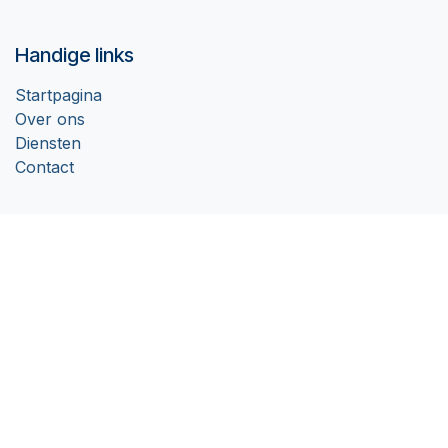
Handige links
Startpagina
Over ons
Diensten
Contact
Over ons
Aspectu is gedreven door haar missie om het sociaal domein
bestuurbaarder, beheersbaarder en betaalbaarder te maken.
Wij geloven in het samenbrengen van kwaliteit en efficiëntie
om elke inwoner van de gemeente de ondersteuning te
bieden die nodig is. Onze inzet is gericht op het bouwen van
een duurzaam en toegankelijk stelsel voor iedereen die
daarop is aangewezen.