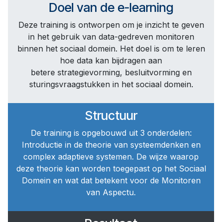
Doel van de e-learning
Deze training is ontworpen om je inzicht te geven
in het gebruik van data-gedreven monitoren
binnen het sociaal domein. Het doel is om te leren
hoe data kan bijdragen aan
betere strategievorming, besluitvorming en
sturingsvraagstukken in het sociaal domein.
Structuur
De training is opgebouwd uit 3 onderdelen:
Introductie in de theorie van systeemdenken en
complex adaptieve systemen. De wijze waarop
deze theorie kan worden toegepast op het Sociaal
Domein en wat dat betekent voor de Monitoren
van Aspectu.