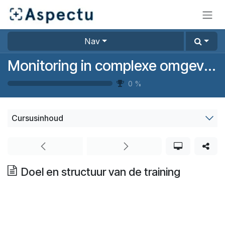
Overslaan naar inhoud
Nav
Monitoring in complexe omgevingen
0
%
Cursusinhoud
Doel en structuur van de training