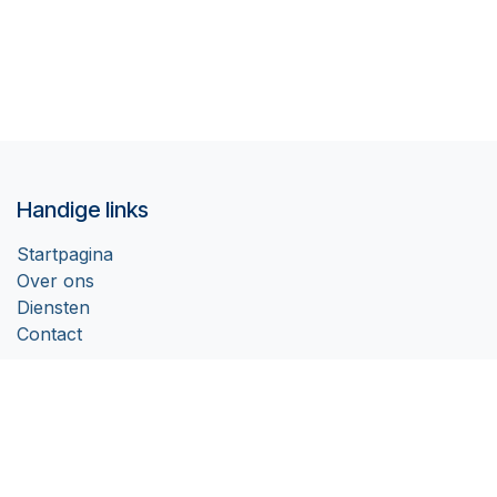
Handige links
Startpagina
Over ons
Diensten
Contact
Over ons
Aspectu is gedreven door haar missie om het sociaal domein
bestuurbaarder, beheersbaarder en betaalbaarder te maken.