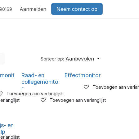
act
Aanmelden
Neem contact op
690169
Aanbevolen
Sorteer op:
monit
Raad- en
Effectmonitor
collegemonito
Toevoegen aan verlang
r
Toevoegen aan verlanglijst
rlanglijst
Toevoegen aan verlanglijst
js- en
lp
rlanglijst