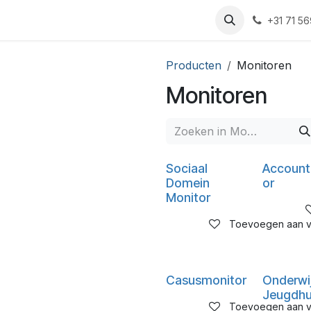
rsussen
Over ons
Blog
Sociaal Domein Monitor
Cont
+31 71 5
Producten
Monitoren
Monitoren
Sociaal
Account
Domein
or
Monitor
Toevoegen aan ve
Casusmonitor
Onderwi
Jeugdhu
Toevoegen aan ve