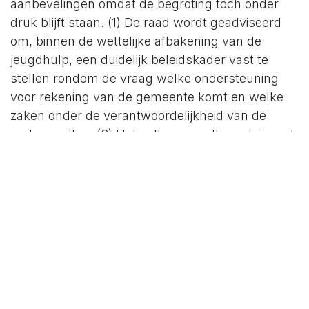
aanbevelingen omdat de begroting toch onder
druk blijft staan. (1) De raad wordt geadviseerd
om, binnen de wettelijke afbakening van de
jeugdhulp, een duidelijk beleidskader vast te
stellen rondom de vraag welke ondersteuning
voor rekening van de gemeente komt en welke
zaken onder de verantwoordelijkheid van de
ouders vallen. (2) Het college wordt geadviseerd
om, in gezamenlijkheid met andere gemeenten,
de druk op de Rijksoverheid op te voeren als
wettelijke grenzen de uitvoering van
beheersmaatregelen belemmeren.
Rol van de maatregelmonitor
Op basis van de sociaal domeinmonitor zijn
nauwkeurige analyses van de ontwikkelingen in
het jeugddomein gemaakt. Op basis van de