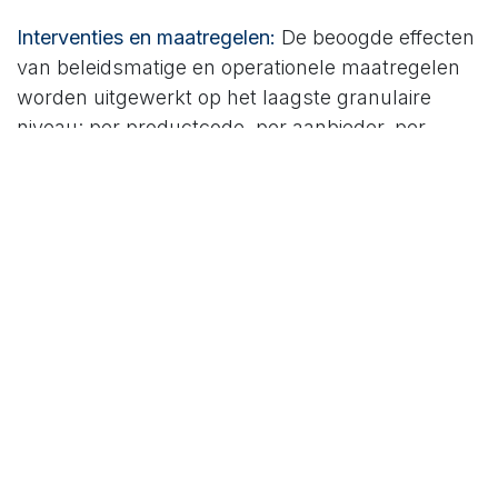
Interventies en maatregelen:
De beoogde effecten
van beleidsmatige en operationele maatregelen
worden uitgewerkt op het laagste granulaire
niveau: per productcode, per aanbieder, per
gemeente, per maand. Elke interventie krijgt een
beleidsmatige, operationele én financiële
onderbouwing. Dat betekent concreet: welke
interventies worden wanneer uitgevoerd en welk
volume verandert daardoor, bij welke aanbieder,
in welk type product, in welke periode, en wat is
het verwachte financiële effect? Zo wordt
zichtbaar of de veronderstelde effecten van een
interventie — zoals verkorting van trajectduren,
versterking van voorliggende voorzieningen of
herschikking van arrangementen — ook
aantoonbaar doorwerken.