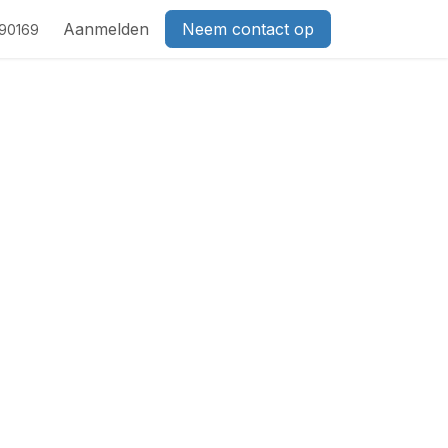
act
Aanmelden
Neem contact op
690169